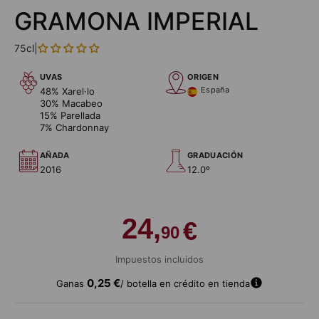
GRAMONA IMPERIAL
75cl
|
UVAS
ORIGEN
España
48% Xarel·lo
30% Macabeo
15% Parellada
7% Chardonnay
AÑADA
GRADUACIÓN
2016
12.0º
24,
€
90
Impuestos incluidos
A
0,25 €
Ganas
/ botella en crédito en tienda
ñ
a