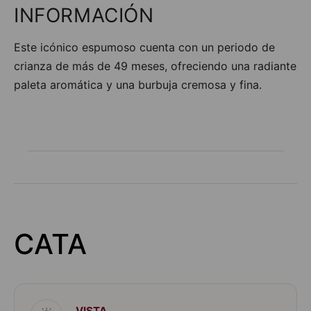
d
INFORMACIÓN
ir
a
Este icónico espumoso cuenta con un periodo de
t
u
crianza de más de 49 meses, ofreciendo una radiante
li
paleta aromática y una burbuja cremosa y fina.
s
t
a
d
e
d
e
s
e
o
s
CATA
VISTA