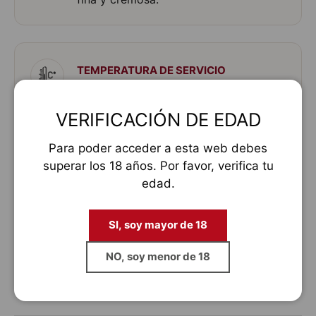
TEMPERATURA DE SERVICIO
6 ºC y 8 ºC.
VERIFICACIÓN DE EDAD
Para poder acceder a esta web debes
superar los 18 años. Por favor, verifica tu
MARIDAJE
edad.
SI, soy mayor de 18
NO, soy menor de 18
Jamón
Carnes
Verduras
ibérico
blancas
asadas