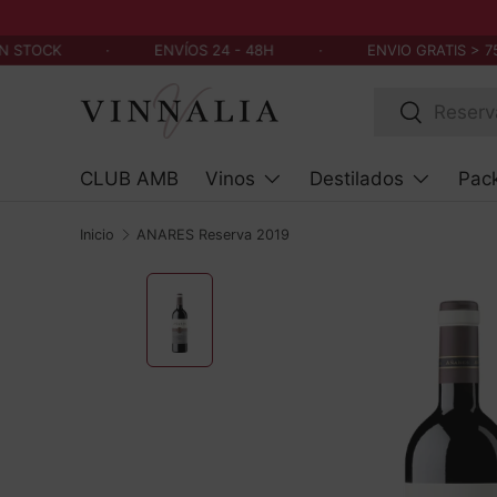
Ir al contenido
 STOCK
·
ENVÍOS 24 - 48H
·
ENVIO GRATIS > 75
Buscar
Buscar
CLUB AMB
Vinos
Destilados
Pac
Inicio
AÑARES Reserva 2019