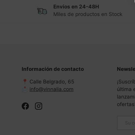
Envíos en 24-48H
Miles de productos en Stock
Información de contacto
Newsle
📍 Calle Belgrado, 65
¡Suscrí
📩
info@vinnalia.com
última
lanzami
ofertas
Facebook
Instagram
Correo 