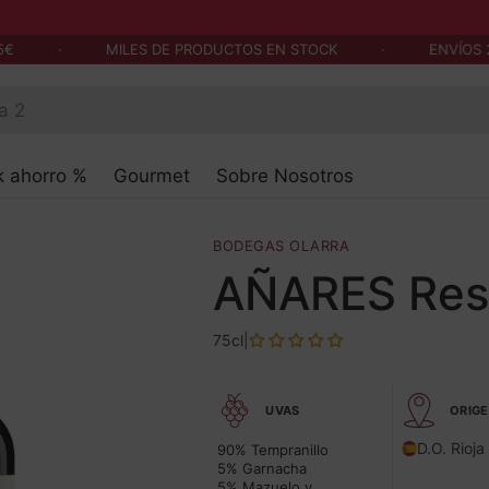
€
·
MILES DE PRODUCTOS EN STOCK
·
ENVÍOS 24
k ahorro %
Gourmet
Sobre Nosotros
BODEGAS OLARRA
AÑARES Res
75cl
|
UVAS
ORIG
D.O. Rioja
90% Tempranillo
5% Garnacha
5% Mazuelo y