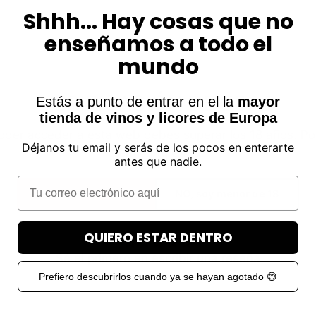
d
Shhh... Hay cosas que no
e
d
enseñamos a todo el
e
s
mundo
e
o
VERIFICACIÓN DE EDAD
s
Estás a punto de entrar en el la
mayor
n bodega nos permite realizar maceraciones prolongada
tienda de vinos y licores de Europa
es de la calidad en los vinos resultantes.
oder acceder a esta web debes superar los 18 años. Por
Déjanos tu email y serás de los pocos en enterarte
verifica tu edad.
antes que nadie.
Email
SI, soy mayor de 18
NO, soy menor de 18
RESEÑAS DE CLIENTES
QUIERO ESTAR DENTRO
Sé el primero en escribir una reseña
Prefiero descubrirlos cuando ya se hayan agotado 😅