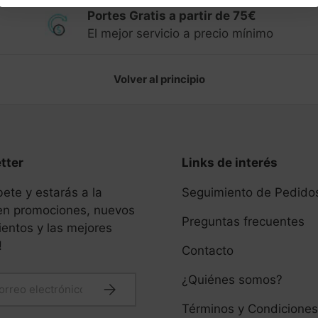
Portes Gratis a partir de 75€
El mejor servicio a precio mínimo
Volver al principio
tter
Links de interés
bete y estarás a la
Seguimiento de Pedido
 en promociones, nuevos
Preguntas frecuentes
entos y las mejores
!
Contacto
¿Quiénes somos?
electrónico
Suscribirse
Términos y Condiciones